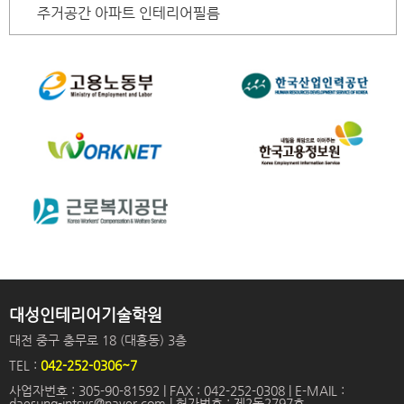
주거공간 아파트 인테리어필름
대성인테리어기술학원
대전 중구 충무로 18 (대흥동) 3층
TEL :
042-252-0306~7
사업자번호 : 305-90-81592 | FAX : 042-252-0308 | E-MAIL :
daesung-intsys@naver.com | 허가번호 : 제2동2797호